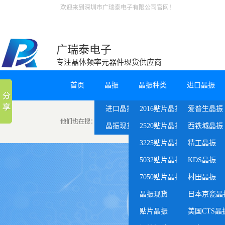
欢迎来到深圳市广瑞泰电子有限公司官网！
广瑞泰电子
专注晶体频率元器件现货供应商
首页
晶振
晶振种类
进口晶振
进口晶振
2016贴片晶振
爱普生晶振
他们也在搜：
32.768khz晶振
西铁城晶振
无源晶振
晶振现货
2520贴片晶振
西铁城晶振
3225贴片晶振
精工晶振
5032贴片晶振
KDS晶振
7050贴片晶振
村田晶振
晶振现货
日本京瓷晶
贴片晶振
美国CTS晶