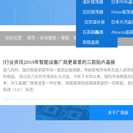
温补振荡器
日本NDK晶
压控振荡器
Sitime振荡
压控温补振荡
日本大河晶
石英振荡器
器
Abracon晶
当前位置：
首页
»
全站搜索
» 搜索：智能晶振
高稳晶振
[行业资讯]2019年智能设备厂商更喜爱的三款贴片晶振
曾几何时，国内智能家居市场一度到达瓶颈期，传统家电市场率先进入该领
的收益。 经过近几年的市场洗礼与沉淀，今年下半年以来，国内市场再度
争，对于晶振厂商来说是一件好事。 智能家居包括围绕家庭的一切智能，系
阅读（142）
标签：
关于广瑞泰